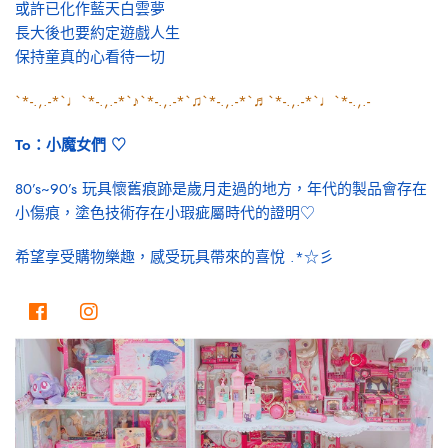
或許已化作藍天白雲夢
長大後也要約定遊戲人生
保持童真的心看待一切
`*-.,.-*`♩`*-.,.-*`♪`*-.,.-*`♫`*-.,.-*`♬`*-.,.-*`♩`*-.,.-
To：小魔女們 ♡
80’s~90’s 玩具懷舊痕跡是歲月走過的地方，年代的製品會存在
小傷痕，塗色技術存在小瑕疵屬時代的證明♡
希望享受購物樂趣，感受玩具帶來的喜悅 .*☆彡