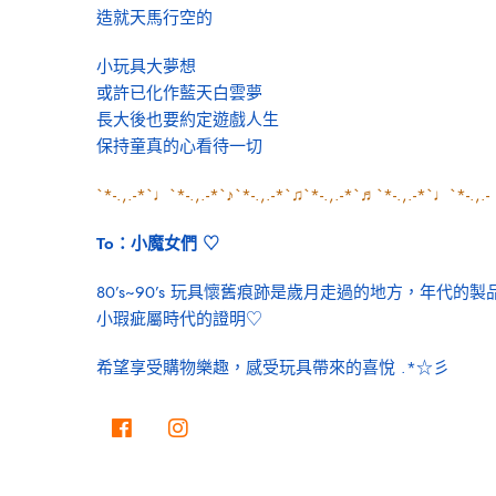
造就天馬行空的
小玩具大夢想
或許已化作藍天白雲夢
長大後也要約定遊戲人生
保持童真的心看待一切
`*-.,.-*`♩`*-.,.-*`♪`*-.,.-*`♫`*-.,.-*`♬`*-.,.-*`♩`*-.,.-
To：小魔女們 ♡
80’s~90’s 玩具懷舊痕跡是歲月走過的地方，年代
小瑕疵屬時代的證明♡
希望享受購物樂趣，感受玩具帶來的喜悅 .*☆彡