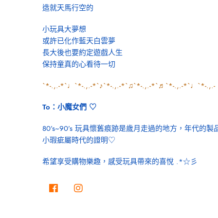
造就天馬行空的
小玩具大夢想
或許已化作藍天白雲夢
長大後也要約定遊戲人生
保持童真的心看待一切
`*-.,.-*`♩`*-.,.-*`♪`*-.,.-*`♫`*-.,.-*`♬`*-.,.-*`♩`*-.,.-
To：小魔女們 ♡
80’s~90’s 玩具懷舊痕跡是歲月走過的地方，年代
小瑕疵屬時代的證明♡
希望享受購物樂趣，感受玩具帶來的喜悅 .*☆彡