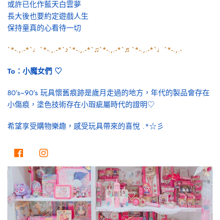
或許已化作藍天白雲夢
長大後也要約定遊戲人生
保持童真的心看待一切
`*-.,.-*`♩`*-.,.-*`♪`*-.,.-*`♫`*-.,.-*`♬`*-.,.-*`♩`*-.,.-
To：小魔女們 ♡
80’s~90’s 玩具懷舊痕跡是歲月走過的地方，年代的製品會存在
小傷痕，塗色技術存在小瑕疵屬時代的證明♡
希望享受購物樂趣，感受玩具帶來的喜悅 .*☆彡