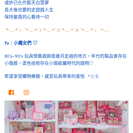
或許已化作藍天白雲夢
長大後也要約定遊戲人生
保持童真的心看待一切
`*-.,.-*`♩`*-.,.-*`♪`*-.,.-*`♫`*-.,.-*`♬`*-.,.-*`♩`*-.,.-
To：小魔女們 ♡
80’s~90’s 玩具懷舊痕跡是歲月走過的地方，年代的製品會存在
小傷痕，塗色技術存在小瑕疵屬時代的證明♡
希望享受購物樂趣，感受玩具帶來的喜悅 .*☆彡