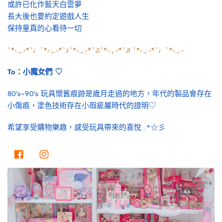
或許已化作藍天白雲夢
長大後也要約定遊戲人生
保持童真的心看待一切
`*-.,.-*`♩`*-.,.-*`♪`*-.,.-*`♫`*-.,.-*`♬`*-.,.-*`♩`*-.,.-
To：小魔女們 ♡
80’s~90’s 玩具懷舊痕跡是歲月走過的地方，年代的製品會存在
小傷痕，塗色技術存在小瑕疵屬時代的證明♡
希望享受購物樂趣，感受玩具帶來的喜悅 .*☆彡