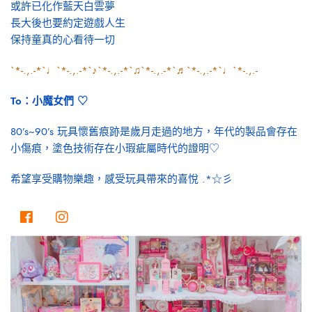
或許已化作藍天白雲夢
長大後也要約定遊戲人生
保持童真的心看待一切
`*-.,.-*`♩`*-.,.-*`♪`*-.,.-*`♫`*-.,.-*`♬`*-.,.-*`♩`*-.,.-
To：小魔女們 ♡
80’s~90’s 玩具懷舊痕跡是歲月走過的地方，年代的製品會存在
小傷痕，塗色技術存在小瑕疵屬時代的證明♡
希望享受購物樂趣，感受玩具帶來的喜悅 .*☆彡